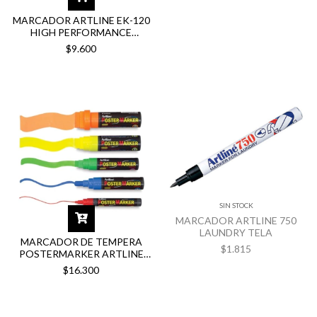
MARCADOR ARTLINE EK-120
HIGH PERFORMANCE
COLORES
$9.600
SIN STOCK
MARCADOR ARTLINE 750
LAUNDRY TELA
MARCADOR DE TEMPERA
$1.815
POSTERMARKER ARTLINE
30MM
$16.300