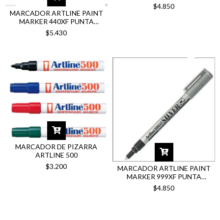
REDONDA 0.8MM
$4.850
METALIZADOS
MARCADOR ARTLINE PAINT
MARKER 440XF PUNTA
REDONDA 1.2MM
$5.430
MARCADOR DE PIZARRA
ARTLINE 500
$3.200
MARCADOR ARTLINE PAINT
MARKER 999XF PUNTA
REDONDA 1.2MM
$4.850
METALIZADOS