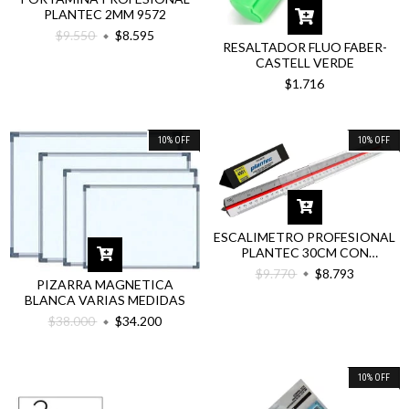
PLANTEC 2MM 9572
$9.550
$8.595
RESALTADOR FLUO FABER-
CASTELL VERDE
$1.716
10
%
OFF
10
%
OFF
ESCALIMETRO PROFESIONAL
PLANTEC 30CM CON
ESTUCHE
$9.770
$8.793
PIZARRA MAGNETICA
BLANCA VARIAS MEDIDAS
$38.000
$34.200
10
%
OFF