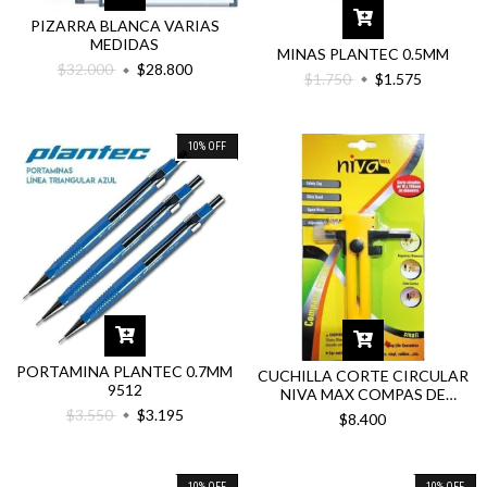
PIZARRA BLANCA VARIAS
MEDIDAS
MINAS PLANTEC 0.5MM
$32.000
$28.800
$1.750
$1.575
10
%
OFF
PORTAMINA PLANTEC 0.7MM
CUCHILLA CORTE CIRCULAR
9512
NIVA MAX COMPAS DE
CORTE
$3.550
$3.195
$8.400
10
%
OFF
10
%
OFF