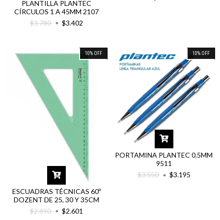
PLANTILLA PLANTEC
CÍRCULOS 1 A 45MM 2107
$3.780
$3.402
10
%
OFF
10
%
OFF
PORTAMINA PLANTEC 0.5MM
9511
$3.550
$3.195
ESCUADRAS TÉCNICAS 60º
DOZENT DE 25, 30 Y 35CM
$2.890
$2.601