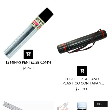
12 MINAS PENTEL 2B 0.5MM
$1.620
TUBO PORTAPLANO
PLASTICO CON TAPA Y
CORREA
$25.200
10
%
OFF