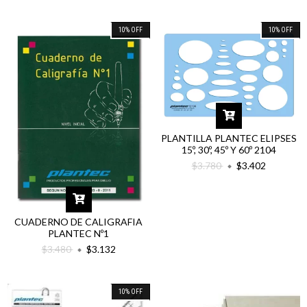
10
%
OFF
10
%
OFF
PLANTILLA PLANTEC ELIPSES
15º, 30º, 45º Y 60º 2104
$3.780
$3.402
CUADERNO DE CALIGRAFIA
PLANTEC Nº1
$3.480
$3.132
10
%
OFF