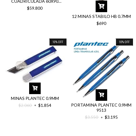
CUADRICULADA 60X90
KONTEC
$59.800
12 MINAS STABILO HB 0.7MM
$690
10
%
OFF
10
%
OFF
MINAS PLANTEC 0.9MM
PORTAMINA PLANTEC 0.9MM
$2.060
$1.854
9513
$3.550
$3.195