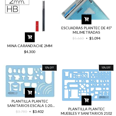
ESCUADRAS PLANTEC DE 45º
MILIMETRADAS
$5.660
$5.094
MINA CARAND'ACHE 2MM
$4.300
10
%
OFF
10
%
OFF
PLANTILLA PLANTEC
SANITARIOS ESCALA 1:20
PLANTILLA PLANTEC
2103
$3.780
$3.402
MUEBLES Y SANITARIOS 2102